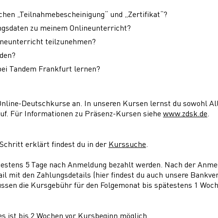
chen „Teilnahmebescheinigung“ und „Zertifikat“?
gsdaten zu meinem Onlineunterricht?
neunterricht teilzunehmen?
aden?
ei Tandem Frankfurt lernen?
 Online-Deutschkurse an. In unseren Kursen lernst du sowohl A
ruf. Für Informationen zu Präsenz-Kursen siehe
www.zdsk.de
.
Schritt erklärt findest du in der
Kurssuche
.
ätestens 5 Tage nach Anmeldung bezahlt werden. Nach der Anm
il mit den Zahlungsdetails (hier findest du auch unsere Bankver
ssen die Kursgebühr für den Folgemonat bis spätestens 1 Woch
es ist bis 2 Wochen vor Kursbeginn möglich.