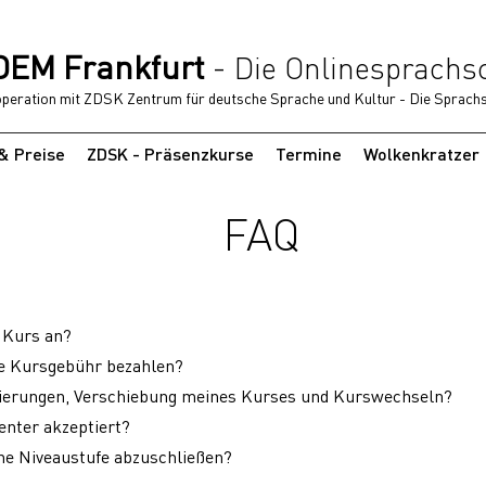
EM Frankfurt
-
Die Onlinesprachs
operation mit ZDSK
Zentrum für deutsche Sprache und Kultur - Die Sprachs
& Preise
ZDSK - Präsenzkurse
Termine
Wolkenkratzer
FAQ
 Kurs an?
ie Kursgebühr bezahlen?
rnierungen, Verschiebung meines Kurses und Kurswechseln?
nter akzeptiert?
ine Niveaustufe abzuschließen?