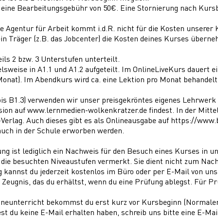
 eine Bearbeitungsgebühr von 50€. Eine Stornierung nach Kursb
ie Agentur für Arbeit kommt i.d.R. nicht für die Kosten unserer 
ein Träger (z.B. das Jobcenter) die Kosten deines Kurses überne
eils 2 bzw. 3 Unterstufen unterteilt.
elsweise in A1.1 und A1.2 aufgeteilt. Im OnlineLiveKurs dauert e
onat). Im Abendkurs wird ca. eine Lektion pro Monat behandelt
 bis B1.3) verwenden wir unser preisgekröntes eigenes Lehrwerk
sion auf
www.lernmedien-wolkenkratzer.de
findest. In der Mitte
Verlag. Auch dieses gibt es als Onlineausgabe auf
https://www.
auch in der Schule erworben werden.
g ist lediglich ein Nachweis für den Besuch eines Kurses in uns
die besuchten Niveaustufen vermerkt. Sie dient nicht zum Nac
 kannst du jederzeit kostenlos im Büro oder per E-Mail von u
elle Zeugnis, das du erhältst, wenn du eine Prüfung ablegst. Für 
ineunterricht bekommst du erst kurz vor Kursbeginn (Normale
est du keine E-Mail erhalten haben, schreib uns bitte eine E-Ma