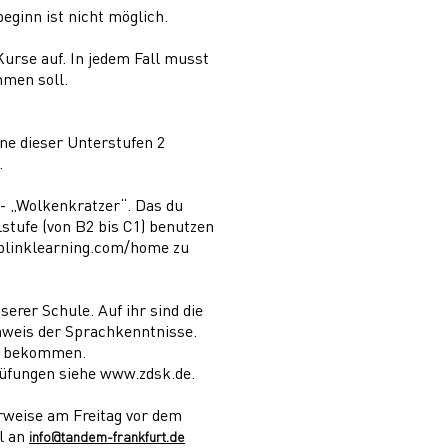
eginn ist nicht möglich.
Kurse auf. In jedem Fall musst
hmen soll.
ine dieser Unterstufen 2
.
 - „Wolkenkratzer“. Das du
lstufe (von B2 bis C1) benutzen
blinklearning.com/home
zu
erer Schule. Auf ihr sind die
hweis der Sprachkenntnisse.
ns bekommen.
Prüfungen siehe
www.zdsk.de
.
rweise am Freitag vor dem
il an
info@tandem-frankfurt.de